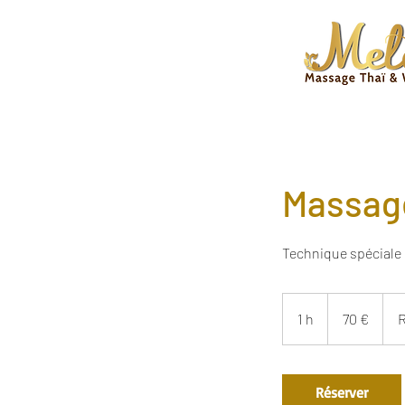
Massage
Technique spéciale
70
euros
1 h
1
70 €
R
Réserver