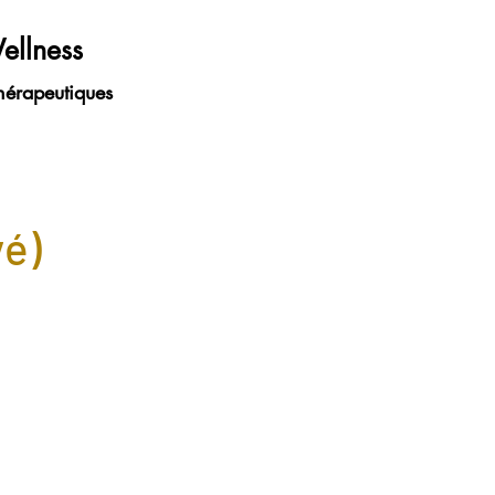
ellness
hérapeutiques
yé)