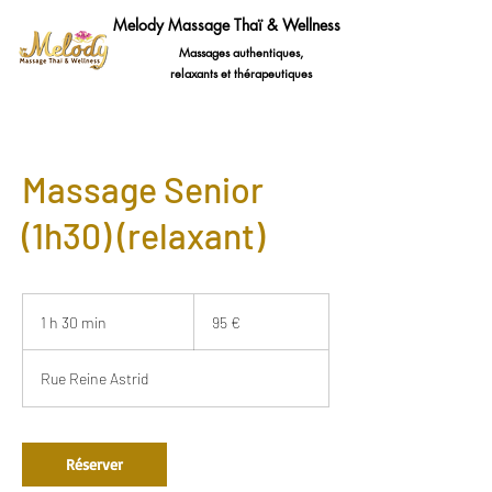
Melody Massage Thaï & Wellness
Massages authentiques,
relaxants et thérapeutiques
Massage Senior
(1h30) (relaxant)
95
euros
1 h 30 min
1
95 €
3
0
Rue Reine Astrid
m
i
n
Réserver