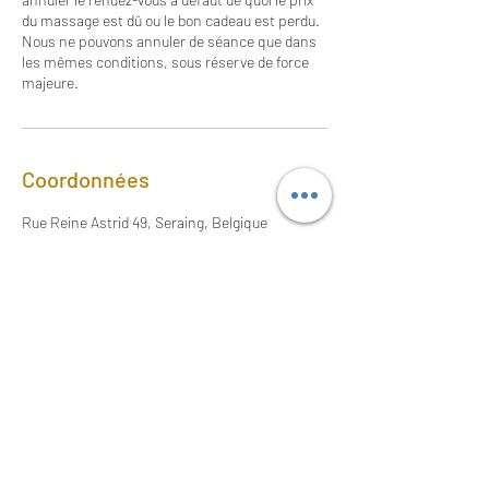
du massage est dû ou le bon cadeau est perdu.
Nous ne pouvons annuler de séance que dans
les mêmes conditions, sous réserve de force
majeure.
Coordonnées
Rue Reine Astrid 49, Seraing, Belgique
Melody Massage Thai
melody.massage.thai@gmail.com
0491 89 87 06
0499 45 68 42