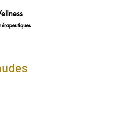
ellness
hérapeutiques
audes