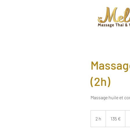
Massage
(2h)
Massage huile et c
135
euros
2 h
2
135 €
h