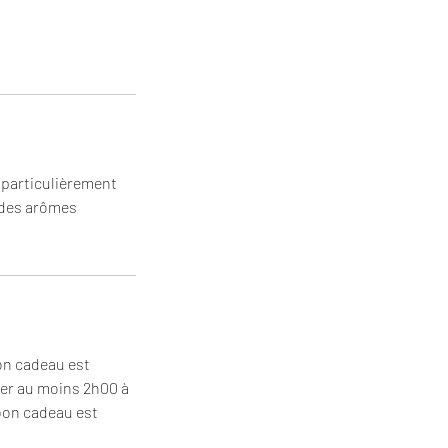
t particulièrement
 des arômes
bon cadeau est
ter au moins 2h00 à
 bon cadeau est