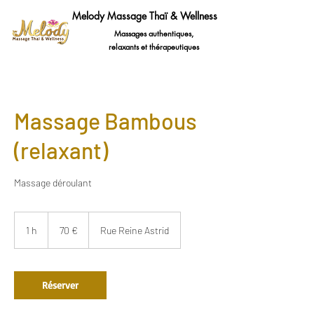
Melody Massage Thaï & Wellness
Massages authentiques,
relaxants et thérapeutiques
Massage Bambous
(relaxant)
Massage déroulant
70
euros
1 h
1
70 €
Rue Reine Astrid
Réserver